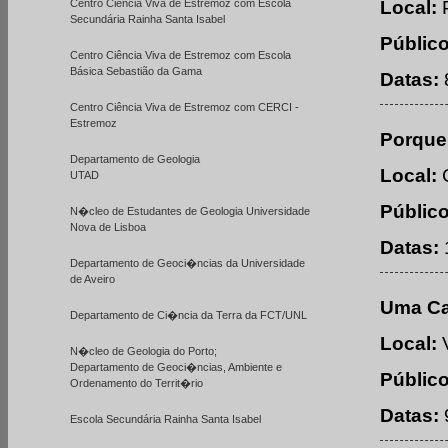
Centro Ciência Viva de Estremoz com Escola
Local:
P
Secundária Rainha Santa Isabel
Público
Centro Ciência Viva de Estremoz com Escola
Básica Sebastião da Gama
Datas:
Centro Ciência Viva de Estremoz com CERCI -
Estremoz
Porque
Departamento de Geologia
Local:
C
UTAD
Público
N�cleo de Estudantes de Geologia Universidade
Nova de Lisboa
Datas:
Departamento de Geoci�ncias da Universidade
de Aveiro
Uma Ca
Departamento de Ci�ncia da Terra da FCT/UNL
Local:
V
N�cleo de Geologia do Porto;
Departamento de Geoci�ncias, Ambiente e
Público
Ordenamento do Territ�rio
Datas:
Escola Secundária Rainha Santa Isabel