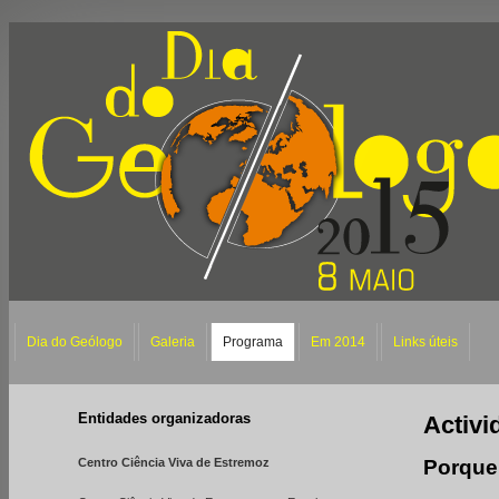
Dia do Geólogo
Galeria
Programa
Em 2014
Links úteis
Entidades organizadoras
Activi
Centro Ciência Viva de Estremoz
Porque